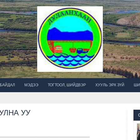
 БАЙДАЛ
МЭДЭЭ
ТОГТООЛ, ШИЙДВЭР
ХУУЛЬ ЭРХ ЗҮЙ
ШИ
УЛНА УУ