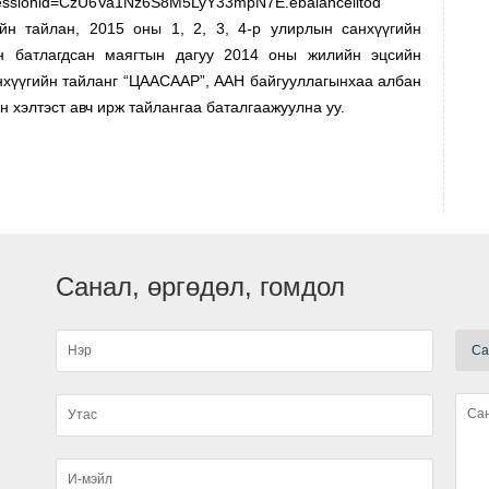
jsessionid=CzU6Va1Nz6S8M5LyY33mpN7E.ebalanceiltod
йн тайлан, 2015 оны 1, 2, 3, 4-р улирлын санхүүгийн
н батлагдсан маягтын дагуу 2014 оны жилийн эцсийн
анхүүгийн тайланг “ЦААСААР”, ААН байгууллагынхаа албан
 хэлтэст авч ирж тайлангаа баталгаажуулна уу.
А
Санал, өргөдөл, гомдол