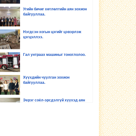
Угийн бичиг хөтлөлтийн аян зохион
байгууллаа.
Нэгдсэн хогын цэгийг цэвэрлэж
цэгцэллээ.
Гал унтраах машиныг тоноглолоо.
Хүүхдийн чуулган зохион
байгууллаа.
Эерэг соёл-эрсдэлгүй хүүхэд аян
зохион байгууллаа
Хүүхдийн хөгжил оролцоо сургалт
зохион байгууллаа.