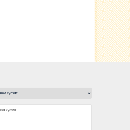
Гэрэлтүүлэг тавилаа
сьфалтан зам тавигдлаа
Туршлага судаллаа
Нэгдсэн ариутгал хийгдлээ.
малын ванн, хашаа барьж
ашиглалтад өглөө
Ариутгал хийлээ
Шүлхийн тарилга хийгдлээ