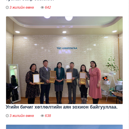
3 жилийн өмнө
642
Угийн бичиг хөтлөлтийн аян зохион байгууллаа.
3 жилийн өмнө
638