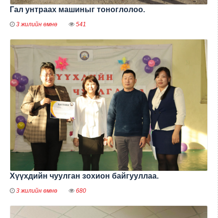
Гал унтраах машиныг тоноглолоо.
3 жилийн өмнө
541
Хүүхдийн чуулган зохион байгууллаа.
3 жилийн өмнө
680