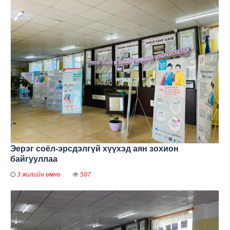
Эерэг соёл-эрсдэлгүй хүүхэд аян зохион
байгууллаа
3 жилийн өмнө
507