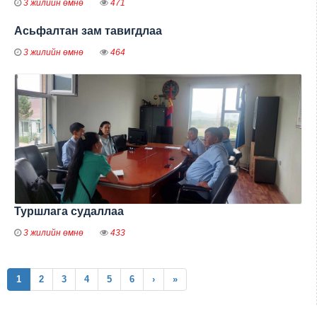
3 жилийн өмнө
471
Асьфалтан зам тавигдлаа
3 жилийн өмнө
464
Туршлага судаллаа
3 жилийн өмнө
433
(current)
1
2
3
4
5
6
›
»