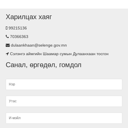
Харилцах хаяг
Хүүхдийн хөгжил оролцоо сургалт зохион
байгууллаа.
99215136
70366363
Гэрэлтүүлэг тавилаа
dulaankhaan@selenge.gov.mn
Сэлэнгэ аймгийн Шаамар сумын Дулаанхаан тосгон
Асьфалтан зам тавигдлаа
Санал, өргөдөл, гомдол
Туршлага судаллаа
Нэгдсэн ариутгал хийгдлээ.
малын ванн, хашаа барьж ашиглалтад өглөө