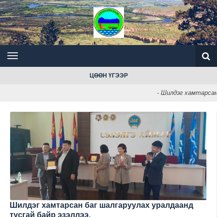
ЦӨӨН ҮГЭЭР
- Шилдэг хамтарсан ба
Шилдэг хамтарсан баг шалгаруулах уралдаанд
тусгай байр эзэллээ.