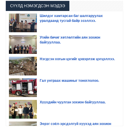
СҮҮЛД НЭМЭГДСЭН МЭДЭЭ
Шилдэг хамтарсан баг шалгаруулах
уралдаанд тусгай байр эзэллээ.
Угийн бичиг хөтлөлтийн аян зохион
байгууллаа.
Нэгдсэн хогын цэгийг цэвэрлэж цэгцэллээ.
Гал унтраах машиныг тоноглолоо.
Хүүхдийн чуулган зохион байгууллаа.
Эерэг соёл-эрсдэлгүй хүүхэд аян зохион
байгууллаа