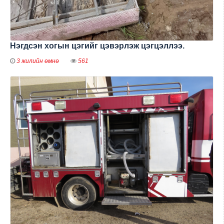
Нэгдсэн хогын цэгийг цэвэрлэж цэгцэллээ.
3 жилийн өмнө
561