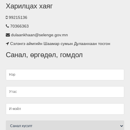
Харилцах хаяг
Хүүхдийн хөгжил оролцоо сургалт зохион
байгууллаа.
99215136
70366363
Гэрэлтүүлэг тавилаа
dulaankhaan@selenge.gov.mn
Сэлэнгэ аймгийн Шаамар сумын Дулаанхаан тосгон
Асьфалтан зам тавигдлаа
Санал, өргөдөл, гомдол
Туршлага судаллаа
Нэгдсэн ариутгал хийгдлээ.
малын ванн, хашаа барьж ашиглалтад өглөө
Ариутгал хийлээ