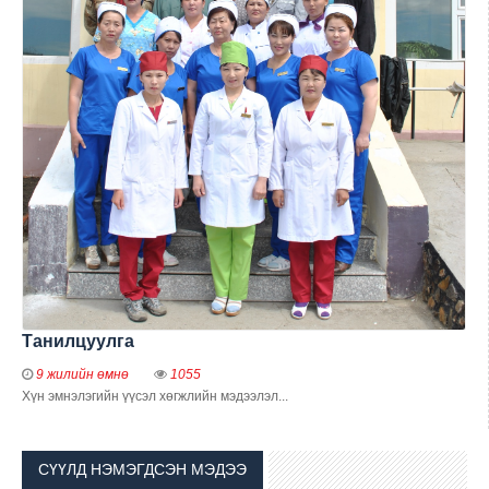
Танилцуулга
9 жилийн өмнө
1055
Хүн эмнэлэгийн үүсэл хөгжлийн мэдээлэл...
СҮҮЛД НЭМЭГДСЭН МЭДЭЭ