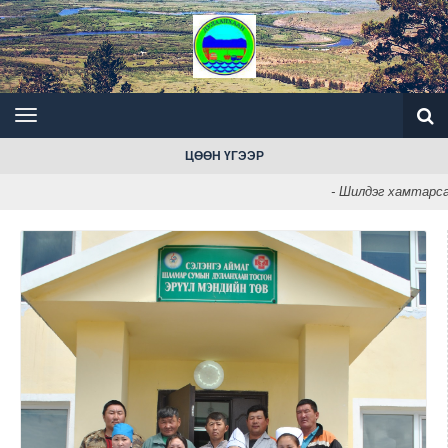
ЦӨӨН ҮГЭЭР
- Шилдэг хамтарсан