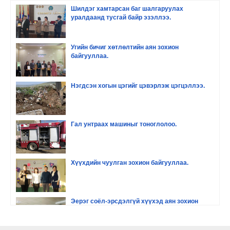
Шилдэг хамтарсан баг шалгаруулах
уралдаанд тусгай байр эзэллээ.
Угийн бичиг хөтлөлтийн аян зохион
байгууллаа.
Нэгдсэн хогын цэгийг цэвэрлэж цэгцэллээ.
Гал унтраах машиныг тоноглолоо.
Хүүхдийн чуулган зохион байгууллаа.
Эерэг соёл-эрсдэлгүй хүүхэд аян зохион
байгууллаа