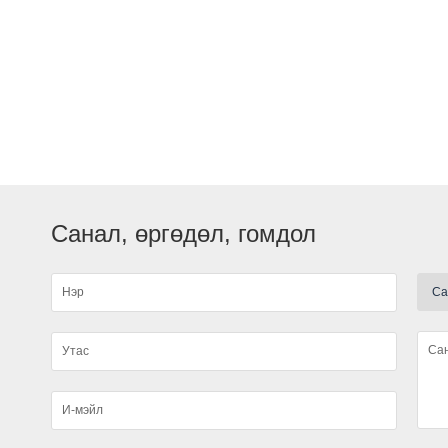
А
Санал, өргөдөл, гомдол