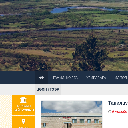
ТАНИЛЦУУЛГА
УДИРДЛАГА
ИЛ ТОД
ЦӨӨН ҮГЭЭР
Танилцу
ТӨСВИЙН
БАЙГУУЛЛАГА
9 жилийн
БУСАД