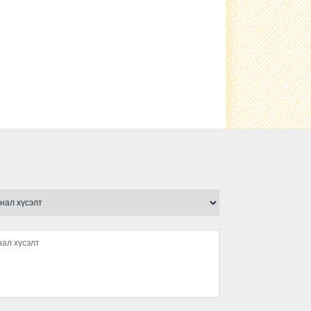
Гэрэлтүүлэг тавилаа
сьфалтан зам тавигдлаа
Туршлага судаллаа
Нэгдсэн ариутгал хийгдлээ.
малын ванн, хашаа барьж
ашиглалтад өглөө
Ариутгал хийлээ
Шүлхийн тарилга хийгдлээ