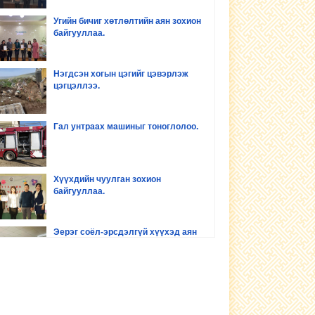
Угийн бичиг хөтлөлтийн аян зохион
байгууллаа.
Нэгдсэн хогын цэгийг цэвэрлэж
цэгцэллээ.
Гал унтраах машиныг тоноглолоо.
Хүүхдийн чуулган зохион
байгууллаа.
Эерэг соёл-эрсдэлгүй хүүхэд аян
зохион байгууллаа
Хүүхдийн хөгжил оролцоо сургалт
зохион байгууллаа.