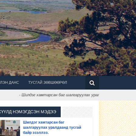
ЛЭН ДАНС
ТУСГАЙ ЗӨВШӨӨРӨЛ
- Шилдэг хамтарсан баг шалгаруулах уралдаанд тусгай байр эзэл
СҮҮЛД НЭМЭГДСЭН МЭДЭЭ
Шилдэг хамтарсан баг
шалгаруулах уралдаанд тусгай
байр эзэллээ.