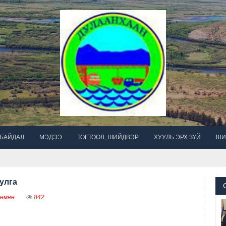
 БАЙДАЛ
МЭДЭЭ
ТОГТООЛ, ШИЙДВЭР
ХУУЛЬ ЭРХ ЗҮЙ
ШИ
улга
 өмнө
842