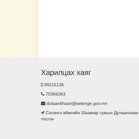
Харилцах хаяг
99215136
70366363
dulaankhaan@selenge.gov.mn
Сэлэнгэ аймгийн Шаамар сумын Дулаанхаан
тосгон