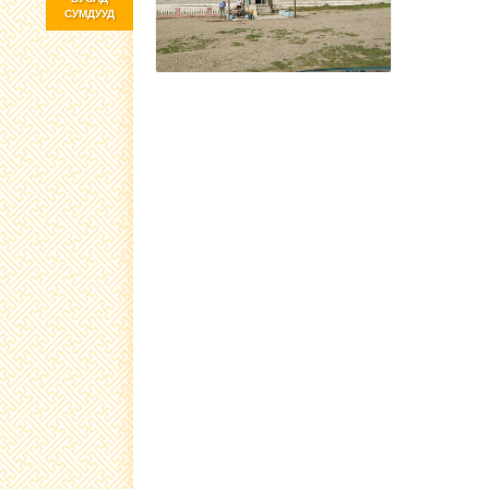
СУМДУУД