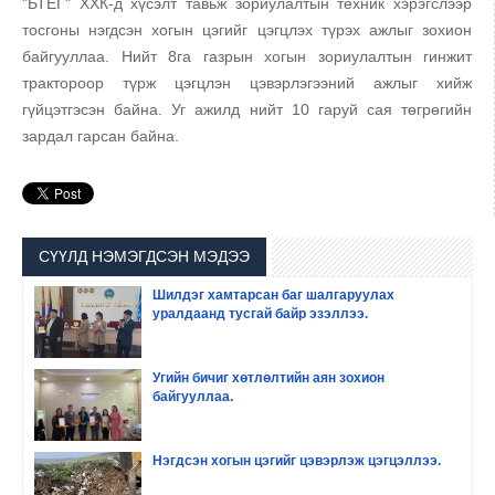
"БТЕГ" ХХК-д хүсэлт тавьж зориулалтын техник хэрэгслээр
тосгоны нэгдсэн хогын цэгийг цэгцлэх түрэх ажлыг зохион
байгууллаа. Нийт 8га газрын хогын зориулалтын гинжит
трактороор түрж цэгцлэн цэвэрлэгээний ажлыг хийж
гүйцэтгэсэн байна. Уг ажилд нийт 10 гаруй сая төгрөгийн
зардал гарсан байна.
СҮҮЛД НЭМЭГДСЭН МЭДЭЭ
Шилдэг хамтарсан баг шалгаруулах
уралдаанд тусгай байр эзэллээ.
Угийн бичиг хөтлөлтийн аян зохион
байгууллаа.
Нэгдсэн хогын цэгийг цэвэрлэж цэгцэллээ.