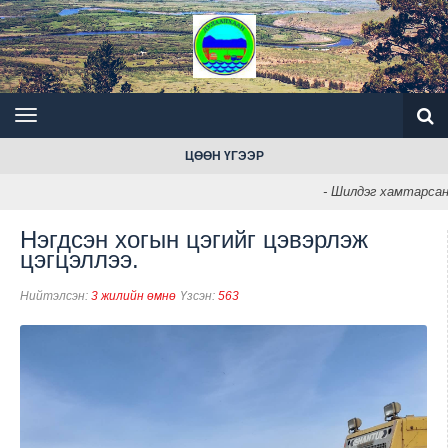
ЦӨӨН ҮГЭЭР
- Шилдэг хамтарсан 
Нэгдсэн хогын цэгийг цэвэрлэж
цэгцэллээ.
Нийтэлсэн:
3 жилийн өмнө
Үзсэн:
563