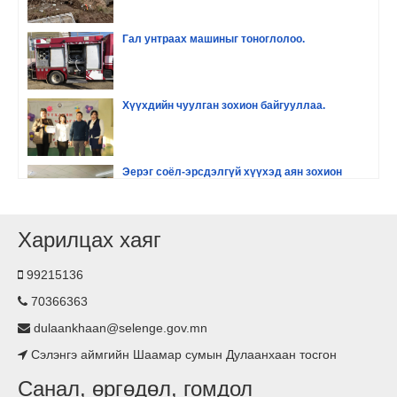
Гал унтраах машиныг тоноглолоо.
Хүүхдийн чуулган зохион байгууллаа.
Эерэг соёл-эрсдэлгүй хүүхэд аян зохион
байгууллаа
Харилцах хаяг
Хүүхдийн хөгжил оролцоо сургалт зохион
байгууллаа.
99215136
70366363
Гэрэлтүүлэг тавилаа
dulaankhaan@selenge.gov.mn
Сэлэнгэ аймгийн Шаамар сумын Дулаанхаан тосгон
Асьфалтан зам тавигдлаа
Санал, өргөдөл, гомдол
Туршлага судаллаа