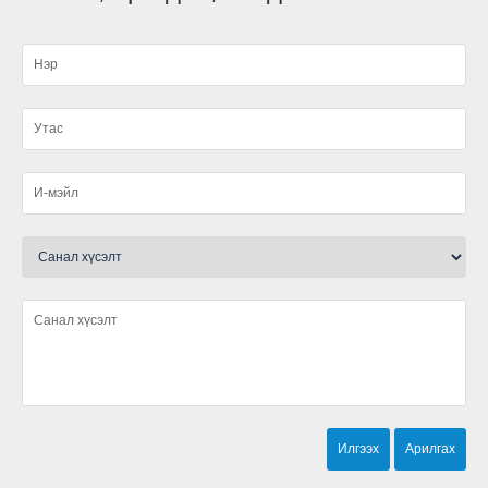
Нэгдсэн ариутгал хийгдлээ.
малын ванн, хашаа барьж ашиглалтад өглөө
Ариутгал хийлээ
Шүлхийн тарилга хийгдлээ
Мал, тэжээвэр амьтдын тооллого зохион
байгуулах тухай