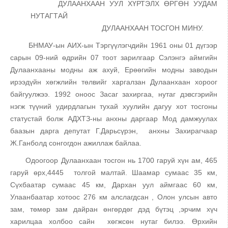
ДУЛААНХААН УУЛ ХҮРТЭЛХ ӨРГӨН УУДАМ
НУТАГТАЙ
ДУЛААНХААН ТОСГОН МИНУ.
БНМАУ-ын АИХ-ын Тэргүүлэгчдийн 1961 оны 01 дүгээр
сарын 09-ний өдрийн 07 тоот зарилгаар Сэлэнгэ аймгийн
Дулаанхааны модны аж ахуй, Ерөөгийн модны заводын
ирээдүйн хөгжлийн төлвийг харгалзан Дулаанхаан хороог
байгуулжээ. 1992 оноос Засаг захиргаа, нутаг дэвсгэрийн
нэгж түүний удирдлагын тухай хуулийн дагуу хот тосгоны
статустай болж АДХТЗ-ны анхны даргаар Мод дамжуулах
баазын дарга депутат Г.Дарьсүрэн, анхны Захирагчаар
Ж.Ганболд сонгогдон ажиллаж байлаа.
Одоогоор Дулаанхаан тосгон нь 1700 гаруй хүн ам, 465
гаруй өрх,4445 толгой малтай. Шаамар сумаас 35 км,
Сүхбаатар сумаас 45 км, Дархан уул аймгаас 60 км,
Улаанбаатар хотоос 276 км алслагдсан , Олон улсын авто
зам, төмөр зам дайран өнгөрдөг дэд бүтэц ,эрчим хүч
харилцаа холбоо сайн хөгжсөн нутаг билээ. Өрхийн