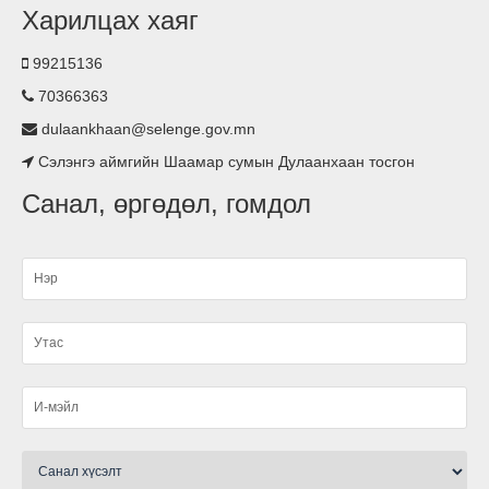
Харилцах хаяг
Хүүхдийн хөгжил оролцоо сургалт зохион
байгууллаа.
99215136
70366363
Гэрэлтүүлэг тавилаа
dulaankhaan@selenge.gov.mn
Сэлэнгэ аймгийн Шаамар сумын Дулаанхаан тосгон
Асьфалтан зам тавигдлаа
Санал, өргөдөл, гомдол
Туршлага судаллаа
Нэгдсэн ариутгал хийгдлээ.
малын ванн, хашаа барьж ашиглалтад өглөө
Ариутгал хийлээ