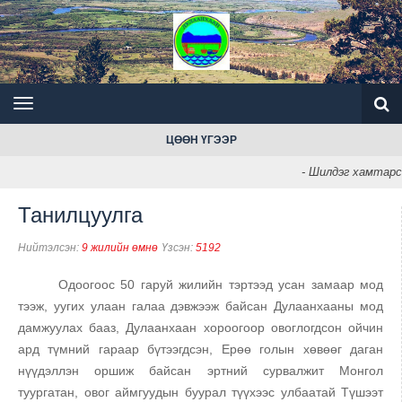
ЦӨӨН ҮГЭЭР
- Шилдэг хамтарса
Танилцуулга
Нийтэлсэн:
9 жилийн өмнө
Үзсэн:
5192
Одоогоос 50 гаруй жилийн тэртээд усан замаар мод
тээж, уугих улаан галаа дэвжээж байсан Дулаанхааны мод
дамжуулах бааз, Дулаанхаан хороогоор овоглогдсон ойчин
ард түмний гараар бүтээгдсэн, Ерөө голын хөвөөг даган
нүүдэллэн оршиж байсан эртний сурвалжит Монгол
туургатан, овог аймгуудын буурал түүхээс улбаатай Түшээт