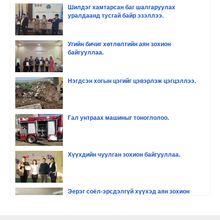
Шилдэг хамтарсан баг шалгаруулах
уралдаанд тусгай байр эзэллээ.
Угийн бичиг хөтлөлтийн аян зохион
байгууллаа.
Нэгдсэн хогын цэгийг цэвэрлэж цэгцэллээ.
Гал унтраах машиныг тоноглолоо.
Хүүхдийн чуулган зохион байгууллаа.
Эерэг соёл-эрсдэлгүй хүүхэд аян зохион
байгууллаа