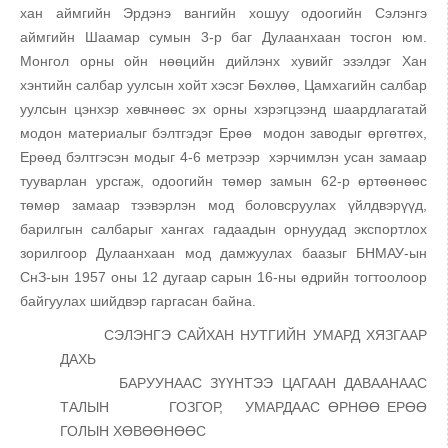
хан аймгийн Эрдэнэ вангийн хошуу одоогийн Сэлэнгэ
аймгийн Шаамар сумын 3-р баг Дулаанхаан тосгон юм.
Монгол орны ойн нөөцийн дийлэнх хувийг эзэлдэг Хан
хэнтийн салбар уулсын хойт хэсэг Бөхлөө, Цамхагийн салбар
уулсын цэнхэр хөвчнөөс эх орны хэрэгцээнд шаардлагатай
модон материалыг бэлтгэдэг Ерөө модон заводыг өргөтгөх,
Ерөөд бэлтгэсэн модыг 4-6 метрээр хэрчимлэн усан замаар
тууварлан урсгаж, одоогийн төмөр замын 62-р өртөөнөөс
төмөр замаар тээвэрлэн мод боловсруулах үйлдвэрүүд,
барилгын салбарыг хангах гадаадын орнуудад экспортлох
зорилгоор Дулаанхаан мод дамжуулах баазыг БНМАУ-ын
СнЗ-ын 1957 оны 12 дугаар сарын 16-ны өдрийн тогтоолоор
байгуулах шийдвэр гаргасан байна.
СЭЛЭНГЭ САЙХАН НУТГИЙН УМАРД ХЯЗГААР
ДАХЬ
БАРУУНААС ЗҮҮНТЭЭ ЦАГААН ДАВААНААС
ТАЛЫН ГОЗГОР, УМАРДААС ӨРНӨӨ ЕРӨӨ
ГОЛЫН ХӨВӨӨНӨӨС