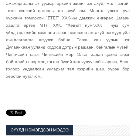
амьжиргааны эх үүсвэр өрхийн жижиг аж ахуй, мал, зөгий,
төмс хүнсний ногооны аж ахуй юм. Монгол улсын уул
уурхайн томоохон “БТЕГ” ХХК-ны дамжин өнгөрөх Цагаан
хаалга өртөө МТЛ ХХК, “Хөвчит нум”ХХК нум сум
үйлдвэрлэлийн компани зэрэг томоохон аж ахуй нэгжүүд үйл
ажиллагаагаа явуулж байна. Таван хан уулын нэг
Дулаанхаан ууланд ходоод дотрын рашаан, байгалын музей,
Чингисийн тэвэг, Чингисийн мөр, Элгэн хадан цохио зэрэг
байгалийн өвөрмөц тогтоц бүхий хад чулуу элбэг арвин, Ерөө
голоор ундаалсан уулархаг тал хээрийн шар, хүрэн бор
хөрстэй нутаг юм.
СҮҮЛД НЭМЭГДСЭН МЭДЭЭ