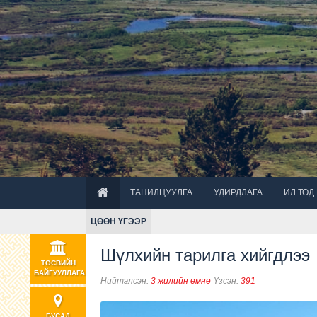
ТАНИЛЦУУЛГА
УДИРДЛАГА
ИЛ ТОД
ЦӨӨН ҮГЭЭР
Шүлхийн тарилга хийгдлээ
ТӨСВИЙН
БАЙГУУЛЛАГА
Нийтэлсэн:
3 жилийн өмнө
Үзсэн:
391
БУСАД