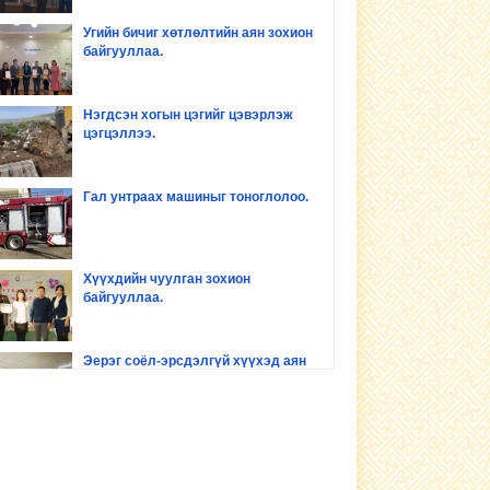
Угийн бичиг хөтлөлтийн аян зохион
байгууллаа.
Нэгдсэн хогын цэгийг цэвэрлэж
цэгцэллээ.
Гал унтраах машиныг тоноглолоо.
Хүүхдийн чуулган зохион
байгууллаа.
Эерэг соёл-эрсдэлгүй хүүхэд аян
зохион байгууллаа
Хүүхдийн хөгжил оролцоо сургалт
зохион байгууллаа.