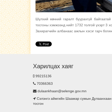
Шүлхий өвчний гаралт буурахгүй байгаатай
тосгоны хэмжээнд нийт 1732 толгой үхэрт 3 хо
Захирагчийн албанаас ажлын хэсэг гарч богин
Харилцах хаяг
99215136
70366363
dulaankhaan@selenge.gov.mn
Сэлэнгэ аймгийн Шаамар сумын Дулаанхаан
тосгон