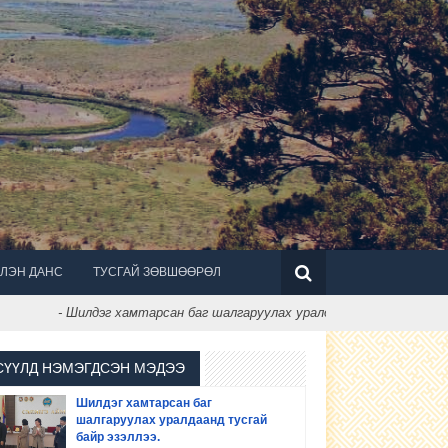
ЛЭН ДАНС
ТУСГАЙ ЗӨВШӨӨРӨЛ
- Шилдэг хамтарсан баг шалгаруулах уралдаанд тусгай байр эзэлл
СҮҮЛД НЭМЭГДСЭН МЭДЭЭ
Шилдэг хамтарсан баг
шалгаруулах уралдаанд тусгай
байр эзэллээ.