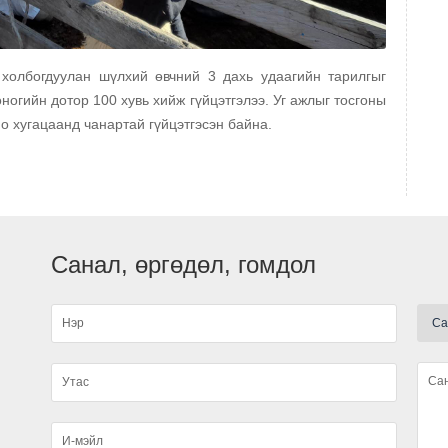
 холбогдуулан шүлхий өвчний 3 дахь удаагийн тарилгыг
ногийн дотор 100 хувь хийж гүйцэтгэлээ. Уг ажлыг тосгоны
А
о хугацаанд чанартай гүйцэтгэсэн байна.
Санал, өргөдөл, гомдол