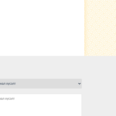
Гэрэлтүүлэг тавилаа
сьфалтан зам тавигдлаа
Туршлага судаллаа
Нэгдсэн ариутгал хийгдлээ.
малын ванн, хашаа барьж
ашиглалтад өглөө
Ариутгал хийлээ
Шүлхийн тарилга хийгдлээ