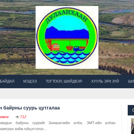
 БАЙДАЛ
МЭДЭЭ
ТОГТООЛ, ШИЙДВЭР
ХУУЛЬ ЭРХ ЗҮЙ
ШИ
 байрны суурь цутгалаа
 өмнө
712
хмадын байрны суурийг Захирагчийн алба, ЭМТ-ийн албан
хамтран хийж гүйцэтгэлээ....