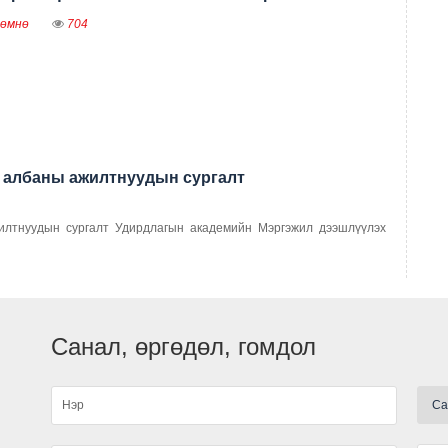
 өмнө
704
А
 албаны ажилтнуудын сургалт
илтнуудын сургалт Удирдлагын академийн Мэргэжил дээшлүүлэх
Санал, өргөдөл, гомдол