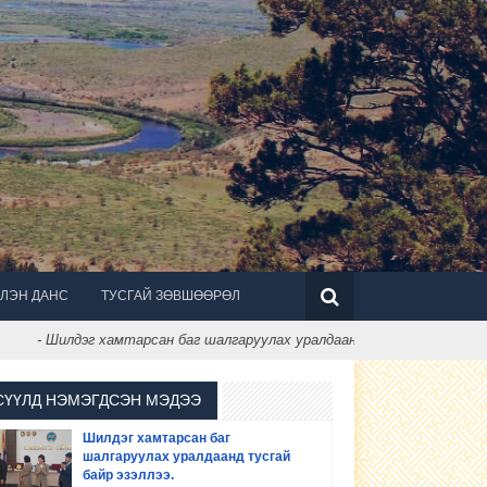
ЛЭН ДАНС
ТУСГАЙ ЗӨВШӨӨРӨЛ
- Шилдэг хамтарсан баг шалгаруулах уралдаанд тусгай байр эзэллээ.
СҮҮЛД НЭМЭГДСЭН МЭДЭЭ
Шилдэг хамтарсан баг
шалгаруулах уралдаанд тусгай
байр эзэллээ.