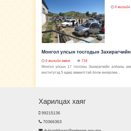
9 жилийн
Монгол улсын тосгодын Захирагчийн
9 жилийн өмнө
734
Монгол улсын 17 тосгоны Захирагчийн албаны аж
институтэд 5 өдөр амжилттай болж өнгөрлөө...
Харилцах хаяг
99215136
70366363
dulaankhaan@selenge.gov.mn