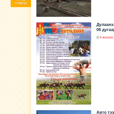
СУМДУУД
Дулаанх
06 дуга
9 жилийн
Авто тэ