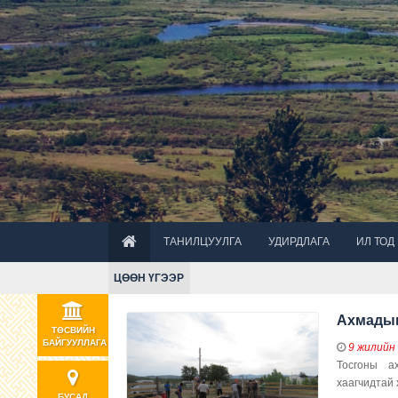
ТАНИЛЦУУЛГА
УДИРДЛАГА
ИЛ ТОД
ЦӨӨН ҮГЭЭР
Ахмадын
ТӨСВИЙН
БАЙГУУЛЛАГА
9 жилийн
Тосгоны а
хаагчидтай 
БУСАД