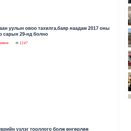
аан уулын овоо тахилга,баяр наадам 2017 оны
ар сарын 29-нд болно
 өмнө
1147
эврийн үзлэг тооллого болж өнгөрлөө