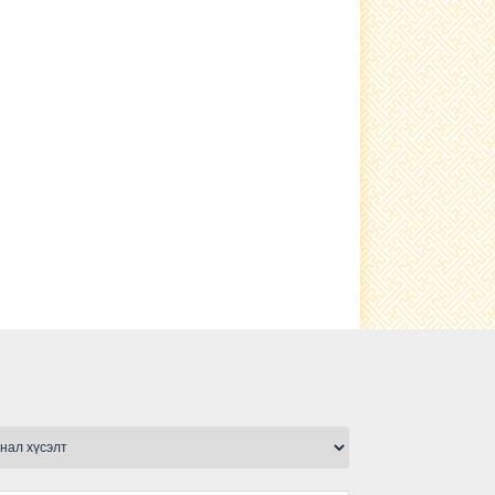
Гэрэлтүүлэг тавилаа
сьфалтан зам тавигдлаа
Туршлага судаллаа
Нэгдсэн ариутгал хийгдлээ.
малын ванн, хашаа барьж
ашиглалтад өглөө
Ариутгал хийлээ
Шүлхийн тарилга хийгдлээ