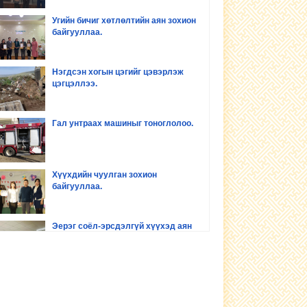
Угийн бичиг хөтлөлтийн аян зохион
байгууллаа.
Нэгдсэн хогын цэгийг цэвэрлэж
цэгцэллээ.
Гал унтраах машиныг тоноглолоо.
Хүүхдийн чуулган зохион
байгууллаа.
Эерэг соёл-эрсдэлгүй хүүхэд аян
зохион байгууллаа
Хүүхдийн хөгжил оролцоо сургалт
зохион байгууллаа.