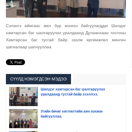
Сэлэнгэ аймгаас жил бүр зохион байгуулагддаг Шилдэг
хамтарсан баг шалгаруулах уралдаанд Дулаанхаан тосгоны
Хамтарсан баг тусгай байр эзэлж өргөмжлөл мөнгөн
шагналаар шагнууллаа.
СҮҮЛД НЭМЭГДСЭН МЭДЭЭ
Шилдэг хамтарсан баг шалгаруулах
уралдаанд тусгай байр эзэллээ.
Угийн бичиг хөтлөлтийн аян зохион
байгууллаа.