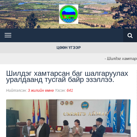
ЦӨӨН ҮГЭЭР
- Шилдэг хамтарс
Шилдэг хамтарсан баг шалгаруулах
уралдаанд тусгай байр эзэллээ.
Нийтэлсэн:
3 жилийн өмнө
Үзсэн:
641