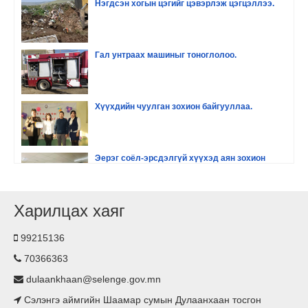
Нэгдсэн хогын цэгийг цэвэрлэж цэгцэллээ.
Гал унтраах машиныг тоноглолоо.
Хүүхдийн чуулган зохион байгууллаа.
Эерэг соёл-эрсдэлгүй хүүхэд аян зохион
байгууллаа
Харилцах хаяг
Хүүхдийн хөгжил оролцоо сургалт зохион
байгууллаа.
99215136
70366363
Гэрэлтүүлэг тавилаа
dulaankhaan@selenge.gov.mn
Сэлэнгэ аймгийн Шаамар сумын Дулаанхаан тосгон