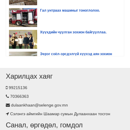
Гал унтраах машиныг тоноглолоо.
Хүүхдийн чуулган зохион байгууллаа.
Эерэг соёл-эрсдэлгүй хүүхэд аян зохион
байгууллаа
Харилцах хаяг
Хүүхдийн хөгжил оролцоо сургалт зохион
байгууллаа.
99215136
70366363
Гэрэлтүүлэг тавилаа
dulaankhaan@selenge.gov.mn
Сэлэнгэ аймгийн Шаамар сумын Дулаанхаан тосгон
Асьфалтан зам тавигдлаа
Санал, өргөдөл, гомдол
Туршлага судаллаа