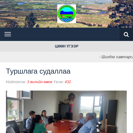
ЦӨӨН ҮГЭЭР
- Шилдэг хамтарса
Туршлага судаллаа
Нийтэлсэн:
3 жилийн өмнө
Үзсэн:
432