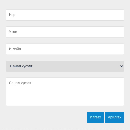
Нэгдсэн ариутгал хийгдлээ.
малын ванн, хашаа барьж ашиглалтад өглөө
Ариутгал хийлээ
Шүлхийн тарилга хийгдлээ
Мал, тэжээвэр амьтдын тооллого зохион
байгуулах тухай
Гамгийн бэлэн байдлын үзлэгт хамрагдлаа