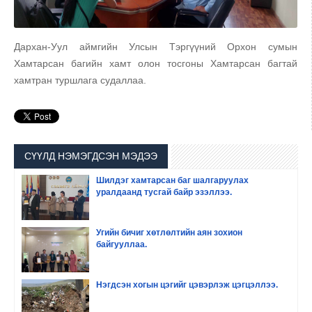
Дархан-Уул аймгийн Улсын Тэргүүний Орхон сумын
Хамтарсан багийн хамт олон тосгоны Хамтарсан багтай
хамтран туршлага судаллаа.
СҮҮЛД НЭМЭГДСЭН МЭДЭЭ
Шилдэг хамтарсан баг шалгаруулах
уралдаанд тусгай байр эзэллээ.
Угийн бичиг хөтлөлтийн аян зохион
байгууллаа.
Нэгдсэн хогын цэгийг цэвэрлэж цэгцэллээ.