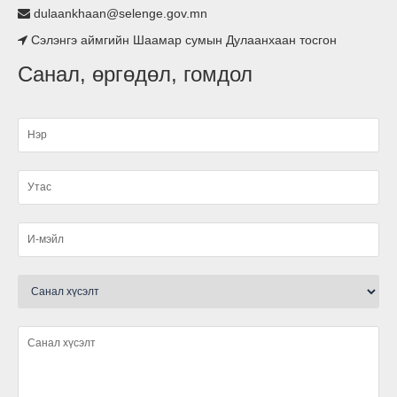
dulaankhaan@selenge.gov.mn
Сэлэнгэ аймгийн Шаамар сумын Дулаанхаан тосгон
Асьфалтан зам тавигдлаа
Санал, өргөдөл, гомдол
Туршлага судаллаа
Нэгдсэн ариутгал хийгдлээ.
малын ванн, хашаа барьж ашиглалтад өглөө
Ариутгал хийлээ
Шүлхийн тарилга хийгдлээ