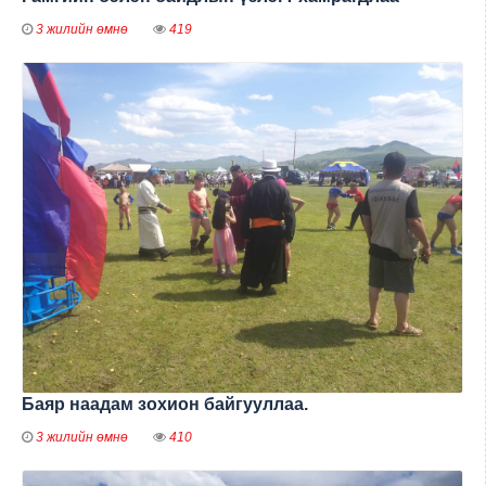
3 жилийн өмнө
419
Баяр наадам зохион байгууллаа.
3 жилийн өмнө
410