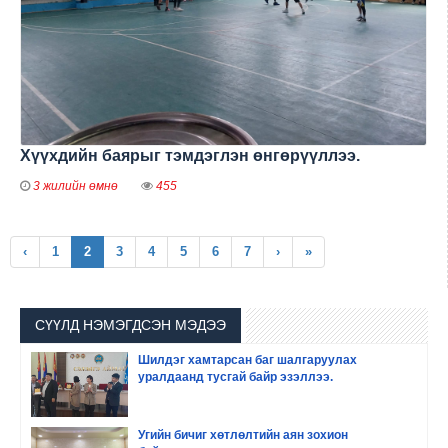
Хүүхдийн баярыг тэмдэглэн өнгөрүүллээ.
3 жилийн өмнө
455
(current)
‹
1
2
3
4
5
6
7
›
»
СҮҮЛД НЭМЭГДСЭН МЭДЭЭ
Шилдэг хамтарсан баг шалгаруулах
уралдаанд тусгай байр эзэллээ.
Угийн бичиг хөтлөлтийн аян зохион