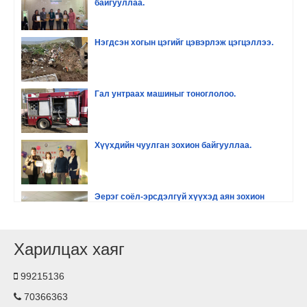
байгууллаа.
Нэгдсэн хогын цэгийг цэвэрлэж цэгцэллээ.
Гал унтраах машиныг тоноглолоо.
Хүүхдийн чуулган зохион байгууллаа.
Эерэг соёл-эрсдэлгүй хүүхэд аян зохион
байгууллаа
Харилцах хаяг
Хүүхдийн хөгжил оролцоо сургалт зохион
байгууллаа.
99215136
70366363
Гэрэлтүүлэг тавилаа