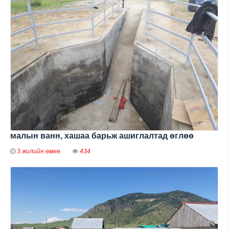
малын ванн, хашаа барьж ашиглалтад өглөө
3 жилийн өмнө
434