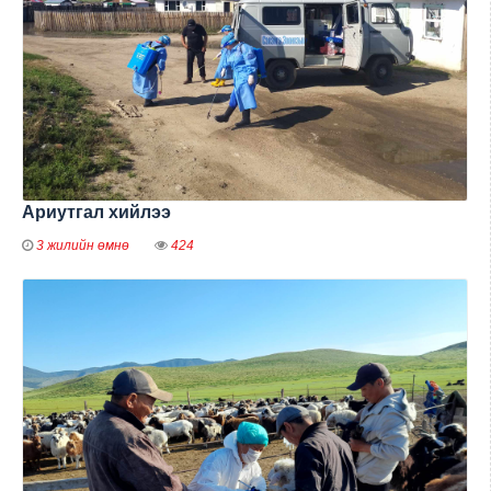
Ариутгал хийлээ
3 жилийн өмнө
424