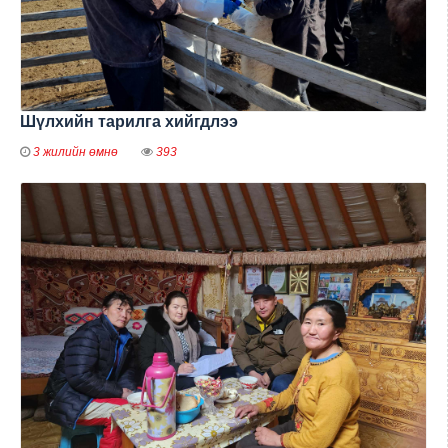
Шүлхийн тарилга хийгдлээ
3 жилийн өмнө
393