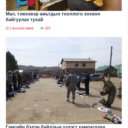
Мал, тэжээвэр амьтдын тооллого зохион
байгуулах тухай
3 жилийн өмнө
393
Гамгийн бэлэн байдлын үзлэгт хамрагдлаа