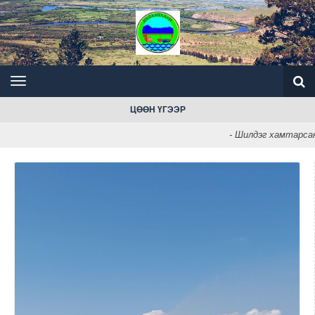
ЦӨӨН ҮГЭЭР
- Шилдэг хамтарсан ба