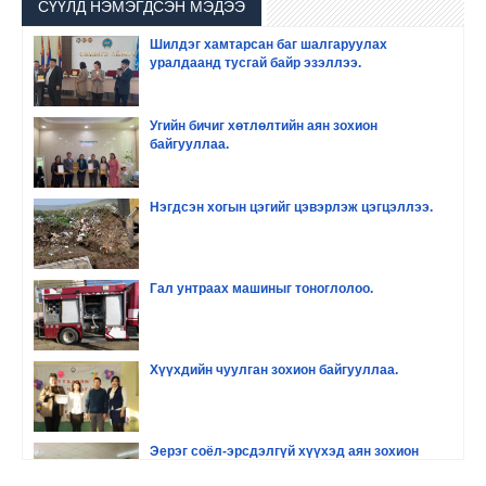
СҮҮЛД НЭМЭГДСЭН МЭДЭЭ
Шилдэг хамтарсан баг шалгаруулах
уралдаанд тусгай байр эзэллээ.
Угийн бичиг хөтлөлтийн аян зохион
байгууллаа.
Нэгдсэн хогын цэгийг цэвэрлэж цэгцэллээ.
Гал унтраах машиныг тоноглолоо.
Хүүхдийн чуулган зохион байгууллаа.
Эерэг соёл-эрсдэлгүй хүүхэд аян зохион
байгууллаа