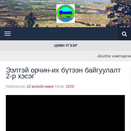
ЦӨӨН ҮГЭЭР
- Шилдэг хамтарсан
Ээлтэй орчин-их бүтээн байгуулалт
2-р хэсэг
Нийтэлсэн:
10 жилийн өмнө
Үзсэн:
1016