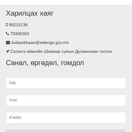
Харилцах хаяг
Хүүхдийн хөгжил оролцоо сургалт зохион
байгууллаа.
99215136
70366363
Гэрэлтүүлэг тавилаа
dulaankhaan@selenge.gov.mn
Сэлэнгэ аймгийн Шаамар сумын Дулаанхаан тосгон
Асьфалтан зам тавигдлаа
Санал, өргөдөл, гомдол
Туршлага судаллаа
Нэгдсэн ариутгал хийгдлээ.
малын ванн, хашаа барьж ашиглалтад өглөө
Ариутгал хийлээ