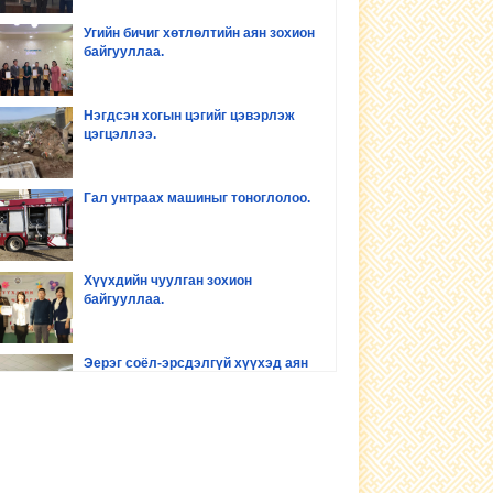
Угийн бичиг хөтлөлтийн аян зохион
байгууллаа.
Нэгдсэн хогын цэгийг цэвэрлэж
цэгцэллээ.
Гал унтраах машиныг тоноглолоо.
Хүүхдийн чуулган зохион
байгууллаа.
Эерэг соёл-эрсдэлгүй хүүхэд аян
зохион байгууллаа
Хүүхдийн хөгжил оролцоо сургалт
зохион байгууллаа.