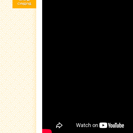
СУМДУУД