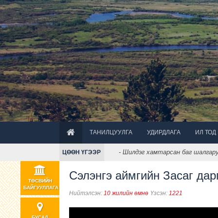
ТАНИЛЦУУЛГА
УДИРДЛАГА
ИЛ ТОД
- Шилдэг хамтарсан баг шалгаруула
ЦӨӨН ҮГЭЭР
Сэлэнгэ аймгийн Засаг дар
ТӨСВИЙН
БАЙГУУЛЛАГА
Нийтэлсэн:
10 жилийн өмнө
Үзсэн:
1221
БУСАД