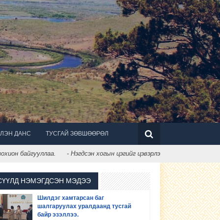
ЛЭН ДАНС
ТУСГАЙ ЗӨВШӨӨРӨЛ
ион байгууллаа.
- Нэгдсэн хогын цэгийг цэвэрлэж цэгцэллээ.
СҮҮЛД НЭМЭГДСЭН МЭДЭЭ
Шилдэг хамтарсан баг
шалгаруулах уралдаанд тусгай
байр эзэллээ.