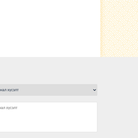
Гэрэлтүүлэг тавилаа
сьфалтан зам тавигдлаа
Туршлага судаллаа
Нэгдсэн ариутгал хийгдлээ.
малын ванн, хашаа барьж
ашиглалтад өглөө
Ариутгал хийлээ
Шүлхийн тарилга хийгдлээ