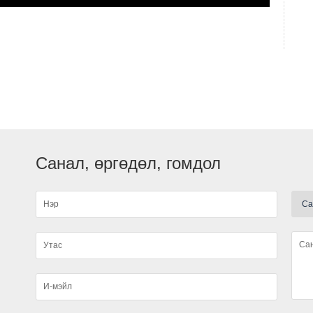
А
Санал, өргөдөл, гомдол