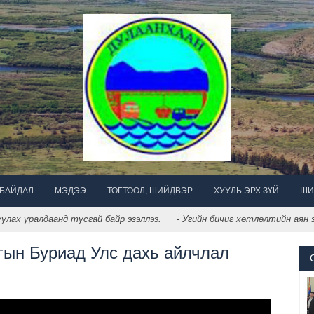
 БАЙДАЛ
МЭДЭЭ
ТОГТООЛ, ШИЙДВЭР
ХУУЛЬ ЭРХ ЗҮЙ
ШИ
х уралдаанд тусгай байр эзэллээ.
- Угийн бичиг хөтлөлтийн аян зох
гын Буриад Улс дахь айлчлал