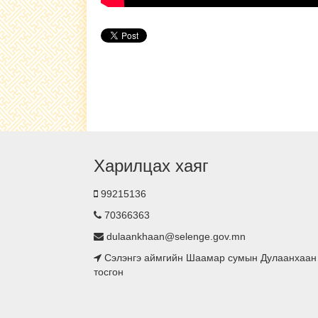
Харилцах хаяг
99215136
70366363
dulaankhaan@selenge.gov.mn
Сэлэнгэ аймгийн Шаамар сумын Дулаанхаан
тосгон