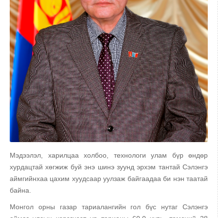
Мэдээлэл, харилцаа холбоо, технологи улам бүр өндөр
хурдацтай хөгжиж буй энэ шинэ зуунд эрхэм тантай Сэлэнгэ
аймгийнхаа цахим хуудсаар уулзаж байгаадаа би нэн таатай
байна.
Монгол орны газар тариалангийн гол бүс нутаг Сэлэнгэ