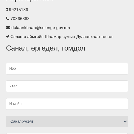
байгууллаа.
99215136
70366363
Гэрэлтүүлэг тавилаа
dulaankhaan@selenge.gov.mn
Сэлэнгэ аймгийн Шаамар сумын Дулаанхаан тосгон
Асьфалтан зам тавигдлаа
Санал, өргөдөл, гомдол
Туршлага судаллаа
Нэгдсэн ариутгал хийгдлээ.
малын ванн, хашаа барьж ашиглалтад өглөө
Ариутгал хийлээ