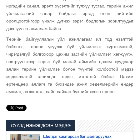
иргэдийн санал, эрэлт хүсэлтийг түлхүү тусгах, төрийн ажил
үйлчилгээний чанар байдлыг иргэд олон нийтийн
оролцоотойгоор үнэлж дүгнэх зэрэг бодлогын зорилтуудыг
дэвшүүлэн ажиллаж байна.
Төрийн байгууллагын үйл ажиллагааг ил тод нээлттэй
байлгах, төрөөс үзүүлж буй үйлчилгээг хүртээмжтэй,
чирэгдэлгүй болгохоор цахим засгийн үйлчилгээг хөгжүүлж,
нэвтрүүлэхээр зорьж буй манай аймгийн цахим хуудсаар
аялан төрийн үйлчилгээ болон түүнтэй холбоотой мэдээ
мэдээлэлтэй танилцан гэдэгт итгэлтэй байна. Цахим
ертөнцөөр аялагч та бүхэндээ ажил хөдөлмөрийн өндөр
амжилт, аз жаргал, сайн сайхан бүхнийг хүсэн ерөөе.
СҮҮЛД НЭМЭГДСЭН МЭДЭЭ
Шилдэг хамтарсан баг шалгаруулах