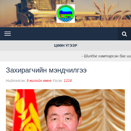
ЦӨӨН ҮГЭЭР
- Шилдэг хамтарсан баг шал
Захирагчийн мэндчилгээ
Нийтэлсэн:
9 жилийн өмнө
Үзсэн:
1216