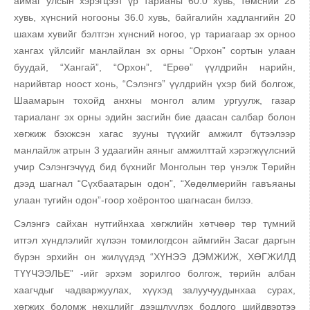
аймаг улсын хэрэгцээт үр тарианы 60.0 хувь, төмсний 28
хувь, хүнсний ногооны 36.0 хувь, байгалийн хадлангийн 20
шахам хувийг бэлтгэн хүнсний ногоо, үр тариагаар эх орноо
хангах үйлсийг манлайлан эх орны “Орхон” сортын улаан
буудай, “Хангай”, “Орхон”, “Ерөө” үүлдрийн нарийн,
нарийвтар ноост хонь, “Сэлэнгэ” үүлдрийн үхэр бий болгож,
Шаамарын тохойд анхны монгол алим ургуулж, газар
тариаланг эх орны эдийн засгийн бие даасан салбар болон
хөгжиж бэхжсэн хагас зууны түүхийг амжилт бүтээлээр
манлайлж атрын 3 удаагийн аяныг амжилттай хэрэгжүүлсний
учир Сэлэнгэчүүд бид бүхнийг Монголын төр үнэлж Төрийн
дээд шагнал “Сүхбаатарын одон”, “Хөдөлмөрийн гавъяаны
улаан тугийн одон”-гоор хоёронтоо шагнасан билээ.
Сэлэнгэ сайхан нутгийнхаа хөгжлийн хөтчөөр төр түмний
итгэл хүндлэлийг хүлээн томилогдсон аймгийн Засаг даргын
бүрэн эрхийн он жилүүдэд “ХҮНЭЭ ДЭМЖИЖ, ХӨГЖИЛД
ТҮҮЧЭЭЛЬЕ” -ийг эрхэм зорилгоо болгож, төрийн албан
хаагчдыг чадваржуулах, хүүхэд залуучуудынхаа сурах,
хөгжих боломж нөхцлийг дээшлүүлэх бодлого шийдвэртээ