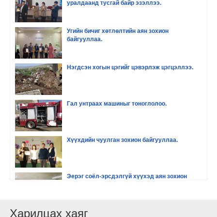
уралдаанд тусгай байр эзэллээ.
Угийн бичиг хөтлөлтийн аян зохион
байгууллаа.
Нэгдсэн хогын цэгийг цэвэрлэж цэгцэллээ.
Гал унтраах машиныг тоноглолоо.
Хүүхдийн чуулган зохион байгууллаа.
Эерэг соёл-эрсдэлгүй хүүхэд аян зохион
байгууллаа
Харилцах хаяг
Хүүхдийн хөгжил оролцоо сургалт зохион