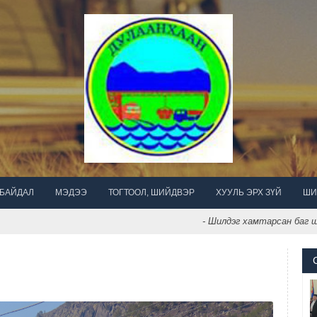
 БАЙДАЛ
МЭДЭЭ
ТОГТООЛ, ШИЙДВЭР
ХУУЛЬ ЭРХ ЗҮЙ
ШИ
- Шилдэг хамтарсан баг шалга