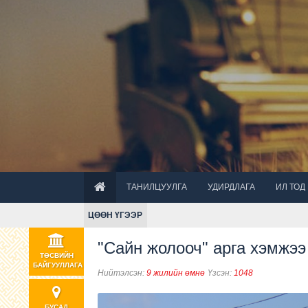
ТАНИЛЦУУЛГА
УДИРДЛАГА
ИЛ ТОД
ЦӨӨН ҮГЭЭР
"Сайн жолооч" арга хэмжээ
ТӨСВИЙН
БАЙГУУЛЛАГА
Нийтэлсэн:
9 жилийн өмнө
Үзсэн:
1048
БУСАД