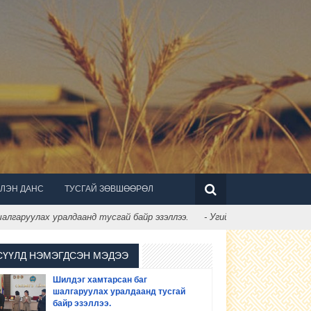
ЛЭН ДАНС
ТУСГАЙ ЗӨВШӨӨРӨЛ
руулах уралдаанд тусгай байр эзэллээ.
- Угийн бичиг хөтлөлтийн ая
СҮҮЛД НЭМЭГДСЭН МЭДЭЭ
Шилдэг хамтарсан баг
шалгаруулах уралдаанд тусгай
байр эзэллээ.