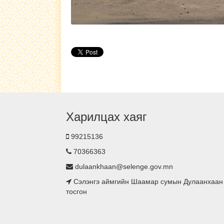
Харилцах хаяг
99215136
70366363
dulaankhaan@selenge.gov.mn
Сэлэнгэ аймгийн Шаамар сумын Дулаанхаан
тосгон