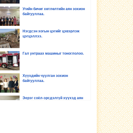
Угийн бичиг хөтлөлтийн аян зохион
байгууллаа.
Нэгдсэн хогын цэгийг цэвэрлэж
цэгцэллээ.
Гал унтраах машиныг тоноглолоо.
Хүүхдийн чуулган зохион
байгууллаа.
Эерэг соёл-эрсдэлгүй хүүхэд аян
зохион байгууллаа
Хүүхдийн хөгжил оролцоо сургалт
зохион байгууллаа.