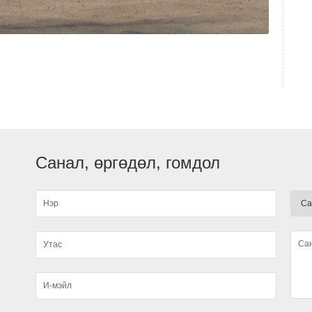
А
Санал, өргөдөл, гомдол