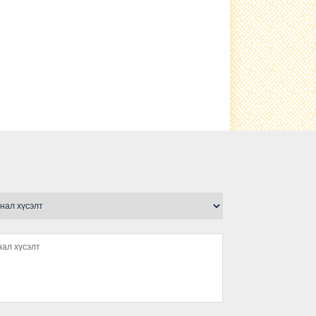
Гэрэлтүүлэг тавилаа
сьфалтан зам тавигдлаа
Туршлага судаллаа
Нэгдсэн ариутгал хийгдлээ.
малын ванн, хашаа барьж
ашиглалтад өглөө
Ариутгал хийлээ
Шүлхийн тарилга хийгдлээ