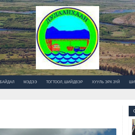
 БАЙДАЛ
МЭДЭЭ
ТОГТООЛ, ШИЙДВЭР
ХУУЛЬ ЭРХ ЗҮЙ
ШИ
-