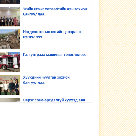
Угийн бичиг хөтлөлтийн аян зохион
байгууллаа.
Нэгдсэн хогын цэгийг цэвэрлэж
цэгцэллээ.
Гал унтраах машиныг тоноглолоо.
Хүүхдийн чуулган зохион
байгууллаа.
Эерэг соёл-эрсдэлгүй хүүхэд аян
зохион байгууллаа
Хүүхдийн хөгжил оролцоо сургалт
зохион байгууллаа.