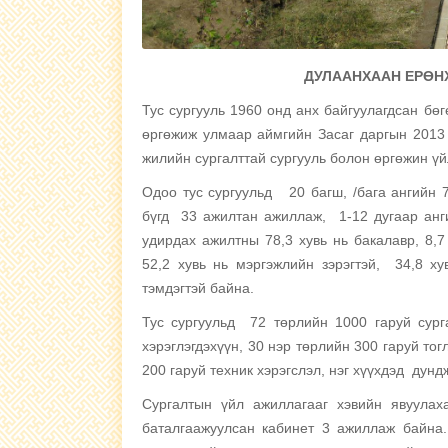
ДУЛААНХААН ЕРӨН
Тус сургууль 1960 онд анх байгуулагдсан бө
өргөжиж улмаар аймгийн Засаг даргын 2013
жилийн сургалттай сургууль болон өргөжин ү
Одоо тус сургуульд 20 багш, /бага ангийн 7
бүгд 33 ажилтан ажиллаж, 1-12 дугаар анг
удирдах ажилтны 78,3 хувь нь бакалавр, 8,7
52,2 хувь нь мэргэжлийн зэрэгтэй, 34,8 х
тэмдэгтэй байна.
Тус сургуульд 72 төрлийн 1000 гаруй сурга
хэрэглэгдэхүүн, 30 нэр төрлийн 300 гаруй то
200 гаруй техник хэрэгслэл, нэг хүүхдэд дунд
Сургалтын үйл ажиллагааг хэвийн явуула
баталгаажуулсан кабинет 3 ажиллаж байна.