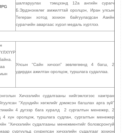
шалгаруулах тэмцээнд 12а ангийн сурагч
Б.Эрдэнэхөлөг амжилттай оролцон, Иран улсын
Тегеран хотод зохион байгуулагдсан Азийн
сурагчийн аваргаас хүрэл медаль хүртлээ.
н
ТҮЛХҮҮР
байна.
Улсын “Сайн хичээл” зөвлөгөөнд 4 багш, 2
даа
удирдах ажилтан оролцож, туршлага судаллаа.
омын
нголын Хичээлийн судалгааны нийгэмлэгээс хамтран
йгуулсан “Хүүхдийн хөгжлийг дэмжсэн багшлах арга зүй”
ктикийн 4 дүгээр бага хуралд 2 сургалтын менежер, 2
д 4 хүн оролцож, туршлага судлан, сургалтын менежер
ийн “Хичээлийн судалгааны менежментийг боловсронгуй
маар сургуульд суурилсан хичээлийн судалгааг зохион