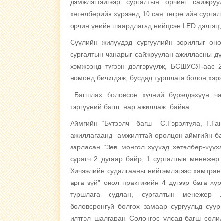
дэмжлэгтэйгээр сургалтын орчинг сайжру
хөтөлбөрийн хүрээнд 10 сая төгрөгийн сургалт
орчин үеийн шаардлагад нийцсэн LED дэлгэц
Сүүлийн жилүүдэд сургуулийн зорилгыг он
сургалтын чанарыг сайжруулан ажилласны дү
хэмжээнд түгээн дэлгэрүүлж, БСШУСЯ-аас 2
номонд бичигдэж, бусдад туршлага болон хэр
Багшлах боловсон хүчний бүрэлдэхүүн ча
тэргүүний багш нар ажиллаж байна.
Аймгийн “Бүтээлч” багш С.Гэрэлтуяа, Г.Г
ажиллагаанд амжилттай оролцон аймгийн ба
зарласан “Зөв монгол хүүхэд хөтөлбөр-хүүх
сурагч 2 дугаар байр, 1 сургалтын менеже
Хичээлийн судалгааны нийгэмлэгээс хамтран
арга зүй” онол практикийн 4 дүгээр бага х
туршлага судлан, сургалтын менежер Л
боловсронгуй болгох замаар сургуульд суур
илтгэл шалгаран Солонгос улсад багш соли