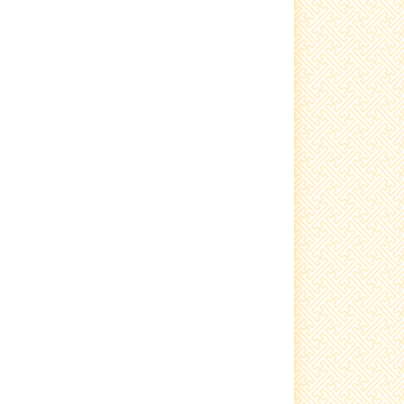
Гэрэлтүүлэг тавилаа
сьфалтан зам тавигдлаа
Туршлага судаллаа
Нэгдсэн ариутгал хийгдлээ.
малын ванн, хашаа барьж
ашиглалтад өглөө
Ариутгал хийлээ
Шүлхийн тарилга хийгдлээ