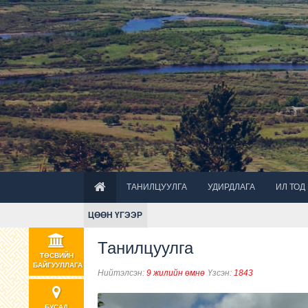
ТАНИЛЦУУЛГА
УДИРДЛАГА
ИЛ ТОД
ЦӨӨН ҮГЭЭР
Танилцуулга
ТӨСВИЙН
БАЙГУУЛЛАГА
Нийтэлсэн:
9 жилийн өмнө
Үзсэн:
1843
БУСАД