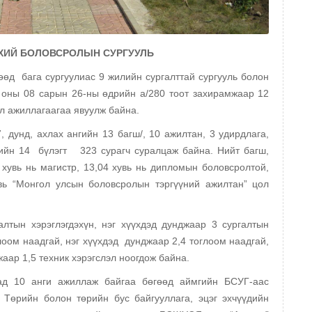
ХИЙ БОЛОВСРОЛЫН СУРГУУЛЬ
А
гөөд бага сургуулиас 9 жилийн сургалттай сургууль болон
 оны 08 сарын 26-ны өдрийн а/280 тоот захирамжаар 12
йл ажиллагаагаа явуулж байна.
, дунд, ахлах ангийн 13 багш/, 10 ажилтан, 3 удирдлага,
ийн 14 бүлэгт 323 сурагч суралцаж байна. Нийт багш,
 хувь нь магистр, 13,04 хувь нь дипломын боловсролтой,
увь “Монгол улсын боловсролын тэргүүний ажилтан” цол
лтын хэрэглэгдэхүн, нэг хүүхдэд дунджаар 3 сургалтын
глоом наадгай, нэг хүүхдэд дунджаар 2,4 тоглоом наадгай,
жаар 1,5 техник хэрэгслэл ноогдож байна.
хад 10 анги ажиллаж байгаа бөгөөд аймгийн БСУГ-аас
 Төрийн болон төрийн бус байгууллага, эцэг эхчүүдийн