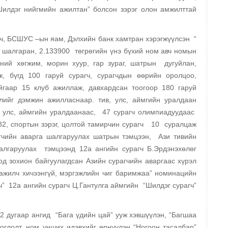
илдэг нийгмийн ажилтан” болсон зэрэг олон амжилттай
рч, БСШУС –ын яам, Дэлхийн банк хамтран хэрэгжүүлсэн “
алгаран, 2.133900 төгрөгийн үнэ бүхий ном авч номын
ний хөгжим, морин хуур, гар зураг, шатрын дугуйлан,
, бүгд 100 гаруй сурагч, сурагчдын өөрийн оролцоо,
гаар 15 клуб ажиллаж, давхардсан тоогоор 180 гаруй
лийг дэмжин ажилласнаар. тив, улс, аймгийн уралдаан
, улс, аймгийн уралдаанаас, 47 сурагч олимпиадуудаас
182, спортын зэрэг, цолтой тамирчин сурагч 10 суралцаж
гчийн аварга шалгаруулах шатрын тэмцээн, Ази тивийн
алгаруулах тэмцээнд 12а ангийн сурагч Б.Эрдэнэхөлөг
д зохион байгуулагдсан Азийн сурагчийн аваргаас хүрэл
 ажилч хичээнгүй, мэргэжлийн чиг баримжаа” номинацийн
ч” 12а ангийн сурагч Ц.Гантулга аймгийн “Шилдэг сурагч”
12 дугаар ангид “Бага үдийн цай” ууж хэвшүүлэн, “Багшаа
оглолт, ном унших идэвхийг өрнүүлэн “Ногоон тасалбар”