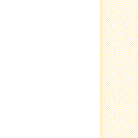
Мал, тэжээвэр амьтдын тооллого
зохион байгуулах тухай
Гамгийн бэлэн байдлын үзлэгт
хамрагдлаа
Баяр наадам зохион байгууллаа.
Хогны машинтай боллоо
Гамшгийн дадлага сургалт зохион
байгуулагдлаа
Хүүхдийн баярыг тэмдэглэн