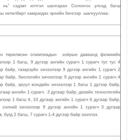
х нь” сэдэвт илтгэл шалгаран Солонгос улсад багш
ы хөтөлбөрт хамрагдах эрхийн бичгээр шагнууллаа:
ын төрөлжсөн олимпиадын хоёрын даваанд физикийн
элээр 1 багш, 9 дүгээр ангийн сурагч 1 сурагч тус тус 4
эр байр, газарзүйн хичээлээр 9 дүгээр ангийн 1 сурагч 2
ар байр, биологийн хичээлээр 9 дүгээр ангийн 1 сурагч 4
эр байр, эрүүл мэндийн хичээлээр 1 багш 1 дүгээр байр,
угаар ангийн 1 сурагч 3 дугаар байр, дизайн технологийн
элээр 1 багш 4, 10 дугаар ангийн 1 сурагч 6 дугаар байр,
 хэлний хичээлээр 9 дүгээр ангийн 1 сурагч 3 дугаар
ж, бүгд 2 багш, 7 сурагч 1-4 дүгээр байр эзэллээ.