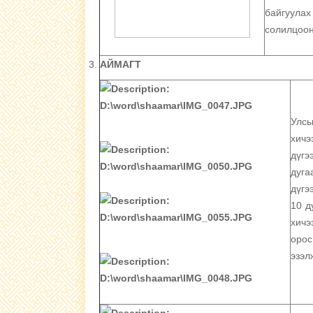
байгуула
солилцоон
АЙМАГТ
Улс
хичэ
дүгэ
дуга
дүгэ
10 д
хичэ
орос
эзэл