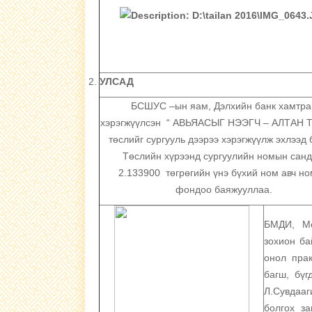
УЛСАД
БСШУС –ын яам, Дэлхийн банк хамтра
хэрэгжүүлсэн “ АВЬЯАСЫГ НЭЭГЧ – АЛТАН 
төслийг сургууль дээрээ хэрэгжүүлж эхлээд 
Төслийн хүрээнд сургуулийн номын сан
2.133900 төгрөгийн үнэ бүхий ном авч н
фондоо баяжууллаа.
БМДИ, Мо
зохион ба
онол пра
багш, бүг
Л.Сувдааг
болгох за