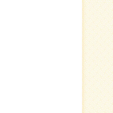
өнгөрүүллээ.