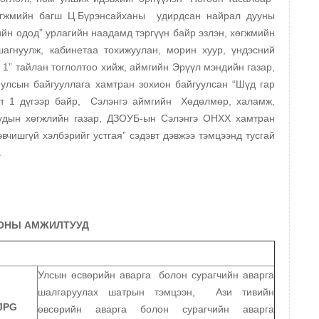
хөгжмийн багш Ц.Бүрэнсайханы удирдсан найрал дууны
йн одод” урлагийн наадамд тэргүүн байр эзлэн, хөгжмийн
агнуулж, кабинетаа тохижуулан, морин хуур, үндэсний
 1” тайлан тоглолтоо хийж, аймгийн Эрүүл мэндийн газар,
улсын байгууллага хамтран зохион байгуулсан “Шүд гар
гт 1 дүгээр байр, Сэлэнгэ аймгийн Хөдөлмөр, халамж,
чуудын хөгжлийн газар, ДЗОУБ-ын Сэлэнгэ ОНХХ хамтран
вчишгүй хэлбэрийг устгая” сэдэвт дэвжээ тэмцээнд тусгай
.
 ОНЫ АМЖИЛТУУД
Улсын өсвөрийн аварга болон сурагчийн аварга
шалгаруулах шатрын тэмцээн, Ази тивийн
өвсөрийн аварга болон сурагчийн аварга