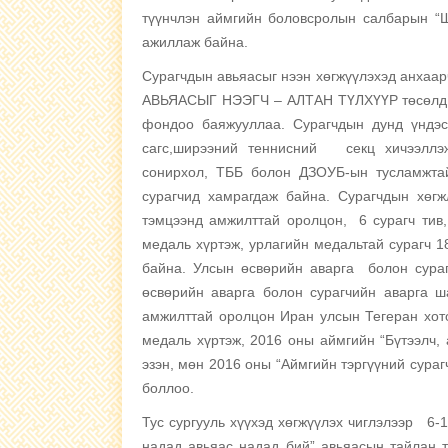
түүнчлэн аймгийн боловсролын салбарын “Ш
ажиллаж байна.
Сурагчдын авьяасыг нээн хөгжүүлэхэд анхаа
АВЬЯАСЫГ НЭЭГЧ – АЛТАН ТҮЛХҮҮР төсөлд ш
фондоо баяжууллаа. Сурагчдын дунд үндэс
сагс,ширээний теннисний секц хичээллэж
сонирхол, ТББ болон ДЗОУБ-ын тусламжтай
сурагчид хамрагдаж байна. Сурагчдын хөгж
тэмцээнд амжилттай оролцон, 6 сурагч тив
медаль хүртэж, урлагийн медальтай сурагч 
байна. Улсын өсвөрийн аварга болон сура
өсвөрийн аварга болон сурагчийн аварга ш
амжилттай оролцон Иран улсын Тегеран хото
медаль хүртэж, 2016 оны аймгийн “Бүтээлч,
эзэн, мөн 2016 оны “Аймгийн тэргүүний сураг
боллоо.
Тус сургууль хүүхэд хөгжүүлэх чиглэлээр 6-
надад авьяас надад бий” авьяасын тайлан т