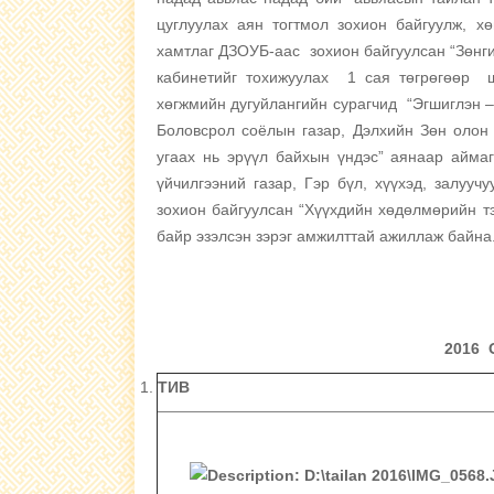
цуглуулах аян тогтмол зохион байгуулж, 
хамтлаг ДЗОУБ-аас зохион байгуулсан “Зөнги
кабинетийг тохижуулах 1 сая төгрөгөөр ш
хөгжмийн дугуйлангийн сурагчид “Эгшиглэн –
Боловсрол соёлын газар, Дэлхийн Зөн олон 
угаах нь эрүүл байхын үндэс” аянаар айма
үйчилгээний газар, Гэр бүл, хүүхэд, залуу
зохион байгуулсан “Хүүхдийн хөдөлмөрийн тэ
байр эзэлсэн зэрэг амжилттай ажиллаж байна
2016
ТИВ