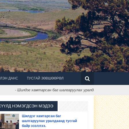
ЛЭН ДАНС
ТУСГАЙ ЗӨВШӨӨРӨЛ
 Шилдэг хамтарсан баг шалгаруулах уралдаанд тусгай байр эзэллээ.
СҮҮЛД НЭМЭГДСЭН МЭДЭЭ
Шилдэг хамтарсан баг
шалгаруулах уралдаанд тусгай
байр эзэллээ.