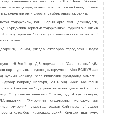
улахад санаачлагатай ажиллан, БСШУСЯ-аас “Авьяас”
ын хэрэглэгдэхүүн, техник хэрэгслэл авсан бөгөөд, 4 анги
, мэдээлэлзүйн анги ухаалаг самбар ашиглаж байна.
овчтой тодорхойлж, багш нарын арга зүйг дээшлүүлэн,
нд “Сургуулийн зорилгыг тодорхойлох” туршлагыг улсын
016 онд гаргасан “Хичээл үйл ажиллагааны төлөвлөлт”
эгжиж байна.
дваржиж, аймаг, улсдаа ажлаараа тэргүүлсэн шилдэг
антуяа, Ө.Энхбаяр, Д.Болормаа нар “Сайн хичээл” үйл
гш нарт туршлагаа түгээн дэлгэрүүлсэн. Мөн БСШУЯ-аас
эд бүрийн хөгжилд” эссэ бичлэгийн уралдаанд аймагт 1
р 3 дугаар байранд шалгарч, 2016 онд БМДИ, Монголын
 зохион байгуулсан “Хүүхдийн хөгжлийг дэмжсэн багшлах
уралд 2 сургалтын менежер, 2 багш, бүгд 4 хүн оролцож,
.Сувдаагийн “Хичээлийн судалгааны менежментийг
илсан хичээлийн судалгааг зохион байгуулах нь” сэдэвт
лцооны хөтөлбөрт хамрагдах эрхийн бичгээр шагнуулж,