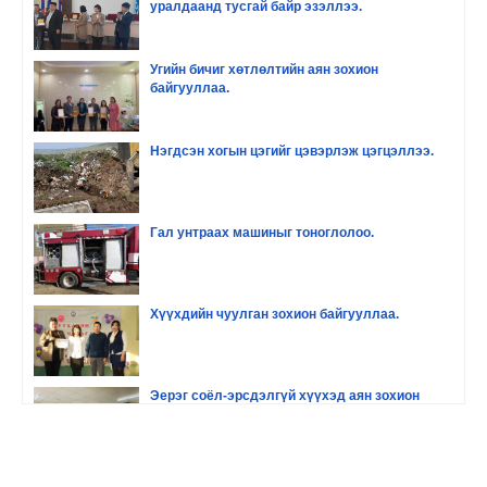
уралдаанд тусгай байр эзэллээ.
Угийн бичиг хөтлөлтийн аян зохион
байгууллаа.
Нэгдсэн хогын цэгийг цэвэрлэж цэгцэллээ.
Гал унтраах машиныг тоноглолоо.
Хүүхдийн чуулган зохион байгууллаа.
Эерэг соёл-эрсдэлгүй хүүхэд аян зохион
байгууллаа
Хүүхдийн хөгжил оролцоо сургалт зохион