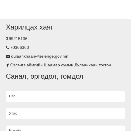
байгууллаа.
Гэрэлтүүлэг тавилаа
Харилцах хаяг
99215136
Асьфалтан зам тавигдлаа
70366363
Туршлага судаллаа
dulaankhaan@selenge.gov.mn
Сэлэнгэ аймгийн Шаамар сумын Дулаанхаан тосгон
Нэгдсэн ариутгал хийгдлээ.
Санал, өргөдөл, гомдол
малын ванн, хашаа барьж ашиглалтад өглөө
Ариутгал хийлээ