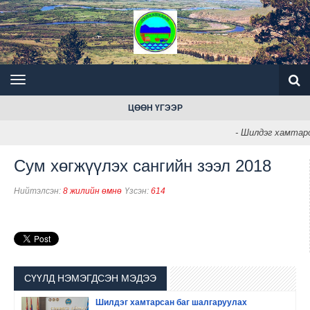
ЦӨӨН ҮГЭЭР
- Шилдэг хамтарс
Сум хөгжүүлэх сангийн зээл 2018
Нийтэлсэн:
8 жилийн өмнө
Үзсэн:
614
СҮҮЛД НЭМЭГДСЭН МЭДЭЭ
Шилдэг хамтарсан баг шалгаруулах